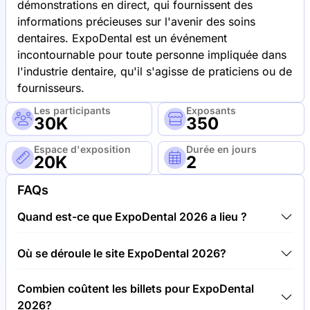
démonstrations en direct, qui fournissent des
informations précieuses sur l'avenir des soins
dentaires. ExpoDental est un événement
incontournable pour toute personne impliquée dans
l'industrie dentaire, qu'il s'agisse de praticiens ou de
fournisseurs.
Les participants
Exposants
30K
350
Espace d'exposition
Durée en jours
20K
2
FAQs
Quand est-ce que ExpoDental 2026 a lieu ?
ExpoDental 2026 aura lieu entre 12.03.26 et
Où se déroule le site ExpoDental 2026?
14.03.26.
ExpoDental 2026 aura lieu à l'adresse Ifema Feria
Combien coûtent les billets pour ExpoDental
de Madrid, Espagne.
2026?