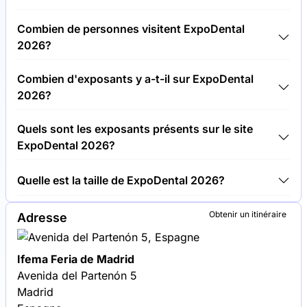
Les billets pour ExpoDental 2026 coûtent 50,00 €
Combien de personnes visitent ExpoDental
par visiteur.
2026?
Environ 30 000 personnes participent au site
Combien d'exposants y a-t-il sur ExpoDental
ExpoDental 2026.
2026?
Environ 350 exposants sont présents sur le site
Quels sont les exposants présents sur le site
ExpoDental 2026.
ExpoDental 2026?
Dentsply Sirona, 3M Oral Care et Henry Schein font
Quelle est la taille de ExpoDental 2026?
partie des entreprises qui exposent sur le site
ExpoDental 2026.
ExpoDental 2026 couvre une surface d'exposition
Obtenir un itinéraire
Adresse
de 20 000 mètres carrés.
Ifema Feria de Madrid
Avenida del Partenón 5
Madrid