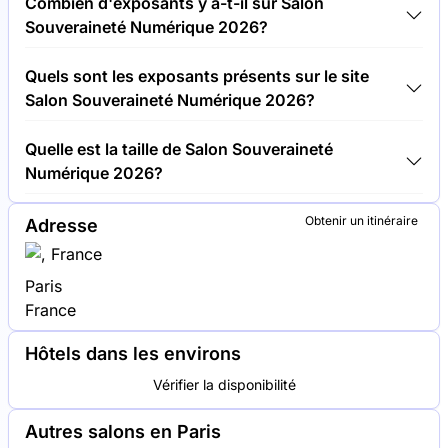
Combien d'exposants y a-t-il sur Salon
Souveraineté Numérique 2026.
Souveraineté Numérique 2026?
Environ 100 exposants sont présents sur le site
Quels sont les exposants présents sur le site
Salon Souveraineté Numérique 2026.
Salon Souveraineté Numérique 2026?
Thales, Atos et Capgemini font partie des
Quelle est la taille de Salon Souveraineté
entreprises qui exposent sur le site Salon
Numérique 2026?
Souveraineté Numérique 2026.
Salon Souveraineté Numérique 2026 couvre une
Obtenir un itinéraire
Adresse
surface d'exposition de 10 000 mètres carrés.
Paris
France
Hôtels dans les environs
Vérifier la disponibilité
Autres salons en Paris