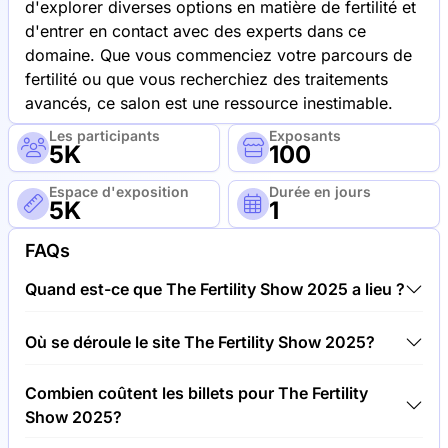
d'explorer diverses options en matière de fertilité et
d'entrer en contact avec des experts dans ce
domaine. Que vous commenciez votre parcours de
fertilité ou que vous recherchiez des traitements
avancés, ce salon est une ressource inestimable.
Les participants
Exposants
5K
100
Espace d'exposition
Durée en jours
5K
1
FAQs
Quand est-ce que The Fertility Show 2025 a lieu ?
The Fertility Show 2025 aura lieu entre 17.05.25 et
Où se déroule le site The Fertility Show 2025?
18.05.25.
The Fertility Show 2025 aura lieu à l'adresse Centre
Combien coûtent les billets pour The Fertility
d'exposition d'Olympia, Royaume-Uni.
Show 2025?