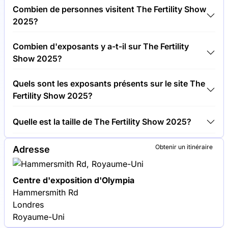
Les billets pour The Fertility Show 2025 coûtent
Combien de personnes visitent The Fertility Show
20,00 € par visiteur.
2025?
Environ 5 000 personnes participent au site The
Combien d'exposants y a-t-il sur The Fertility
Fertility Show 2025.
Show 2025?
Environ 100 exposants sont présents sur le site The
Quels sont les exposants présents sur le site The
Fertility Show 2025.
Fertility Show 2025?
IVF Clinics, Fertility Specialists et Pharmaceutical
Quelle est la taille de The Fertility Show 2025?
Companies font partie des entreprises qui exposent
sur le site The Fertility Show 2025.
The Fertility Show 2025 couvre une surface
Obtenir un itinéraire
Adresse
d'exposition de 5 000 mètres carrés.
Centre d'exposition d'Olympia
Hammersmith Rd
Londres
Royaume-Uni