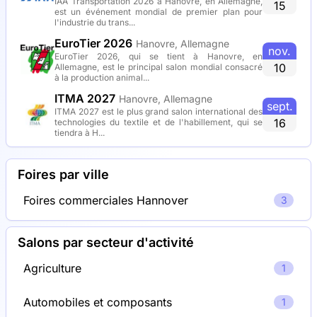
IAA Transportation 2026 à Hanovre, en Allemagne,
15
est un événement mondial de premier plan pour
l'industrie du trans...
EuroTier 2026
Hanovre, Allemagne
nov.
EuroTier 2026, qui se tient à Hanovre, en
10
Allemagne, est le principal salon mondial consacré
à la production animal...
ITMA 2027
Hanovre, Allemagne
sept.
ITMA 2027 est le plus grand salon international des
16
technologies du textile et de l'habillement, qui se
tiendra à H...
Foires par ville
Foires commerciales Hannover
3
Salons par secteur d'activité
Agriculture
1
Automobiles et composants
1