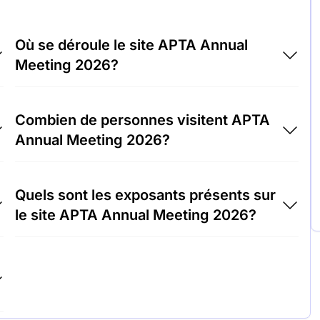
Où se déroule le site APTA Annual
Meeting 2026?
APTA Annual Meeting 2026 aura lieu à
Combien de personnes visitent APTA
l'adresse Centre de convention McCormick
Annual Meeting 2026?
Place, États-Unis d'Amérique.
Environ 12 000 personnes participent au site
Quels sont les exposants présents sur
APTA Annual Meeting 2026.
le site APTA Annual Meeting 2026?
Siemens Mobility, Alstom et Bombardier
Transportation font partie des entreprises qui
exposent sur le site APTA Annual Meeting
2026.