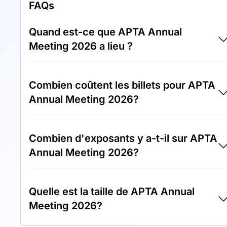
FAQs
Quand est-ce que APTA Annual
Meeting 2026 a lieu ?
APTA Annual Meeting 2026 aura lieu entre
Combien coûtent les billets pour APTA
04.10.26 et 07.10.26.
Annual Meeting 2026?
Les billets pour APTA Annual Meeting 2026
Combien d'exposants y a-t-il sur APTA
coûtent 750,00 € par visiteur.
Annual Meeting 2026?
Environ 300 exposants sont présents sur le
Quelle est la taille de APTA Annual
site APTA Annual Meeting 2026.
Meeting 2026?