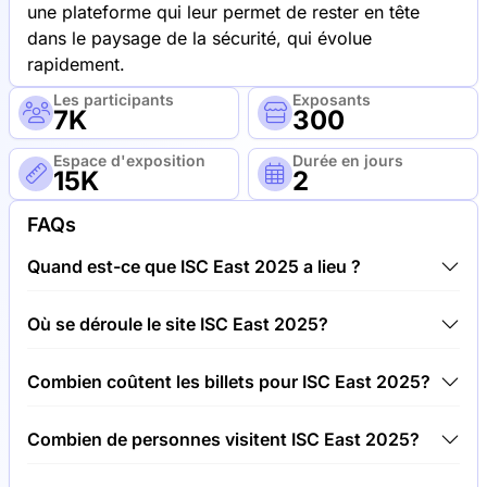
une plateforme qui leur permet de rester en tête
dans le paysage de la sécurité, qui évolue
rapidement.
Les participants
Exposants
7K
300
Espace d'exposition
Durée en jours
15K
2
FAQs
Quand est-ce que ISC East 2025 a lieu ?
ISC East 2025 aura lieu entre 18.11.25 et 20.11.25.
Où se déroule le site ISC East 2025?
ISC East 2025 aura lieu à l'adresse Centre de
Combien coûtent les billets pour ISC East 2025?
convention Jacob K. Javits, États-Unis d'Amérique.
Les billets pour ISC East 2025 coûtent 75,00 € par
Combien de personnes visitent ISC East 2025?
visiteur.
Environ 7 000 personnes participent au site ISC East