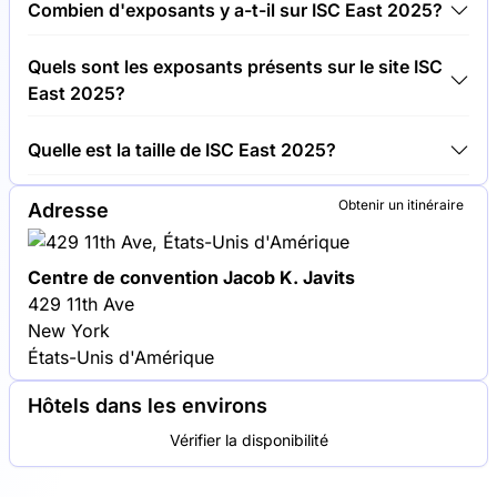
Combien d'exposants y a-t-il sur ISC East 2025?
2025.
Environ 300 exposants sont présents sur le site ISC
Quels sont les exposants présents sur le site ISC
East 2025.
East 2025?
Hikvision, Bosch Security Systems et Honeywell font
Quelle est la taille de ISC East 2025?
partie des entreprises qui exposent sur le site ISC
East 2025.
ISC East 2025 couvre une surface d'exposition de
Obtenir un itinéraire
Adresse
15 000 mètres carrés.
Centre de convention Jacob K. Javits
429 11th Ave
New York
États-Unis d'Amérique
Hôtels dans les environs
Vérifier la disponibilité