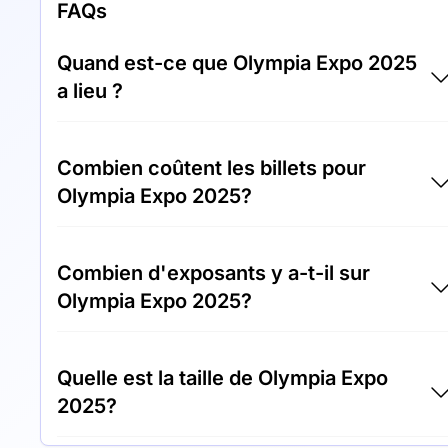
FAQs
Quand est-ce que Olympia Expo 2025
a lieu ?
Olympia Expo 2025 aura lieu entre 09.10.25 e
Combien coûtent les billets pour
12.10.25.
Olympia Expo 2025?
Les billets pour Olympia Expo 2025 coûtent
Combien d'exposants y a-t-il sur
250,00 € par visiteur.
Olympia Expo 2025?
Environ 500 exposants sont présents sur le
Quelle est la taille de Olympia Expo
site Olympia Expo 2025.
2025?