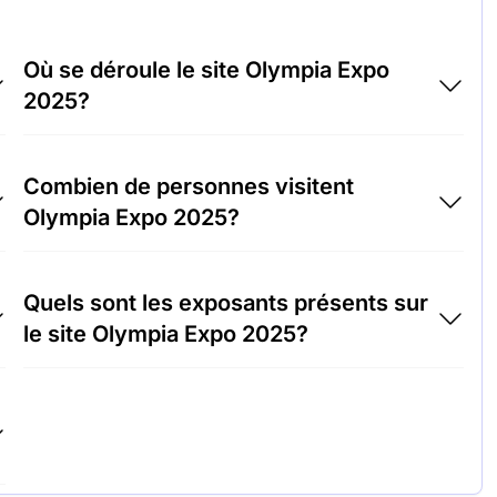
Où se déroule le site Olympia Expo
2025?
t
Olympia Expo 2025 aura lieu à l'adresse
Combien de personnes visitent
Centre des congrès de Las Vegas - LVCC,
Olympia Expo 2025?
États-Unis d'Amérique.
Environ 15 000 personnes participent au site
Quels sont les exposants présents sur
Olympia Expo 2025.
le site Olympia Expo 2025?
Tech Innovations Inc., Green Energy
Solutions et HealthTech Corp. font partie des
entreprises qui exposent sur le site Olympia
Expo 2025.